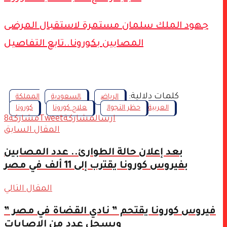
جهود الملك سلمان مستمرة لاستقبال المرضى
المصابين بكورونا..تابع التفاصيل
كلمات دلالية:
الرياض
السعودية
المملكة
العربية
حظر التجوال
علاج كورونا
كورونا
ارسال
مشاركة
Tweet
مشاركة
8
المقال السابق
بعد إعلان حالة الطوارئ.. عدد المصابين
بفيروس كورونا يقترب إلى 11 ألف في مصر
المقال التالي
فيروس كورونا يقتحم ” نادي القضاة في مصر ”
ويسجل عدد من الاصابات