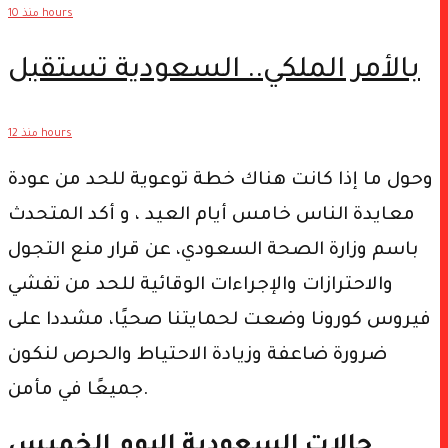
منذ 10 hours
الخميس (فيديو)
بالأمر الملكي.. السعودية تستقبل
فريق طبي من الخارج لهذا السبب
منذ 12 hours
(صور)
وحول ما إذا كانت هناك خطة توعوية للحد من عودة
معايدة الناس خامس أيام العيد ، و أكد المتحدث
باسم وزارة الصحة السعودي، عن قرار منع التجول
والاحترازات والإجراءات الوقائية للحد من تفشي
فيروس كورونا وضعت لحمايتنا صحيًا، مشددا على
ضرورة ضاعفة وزيادة الاحتياط والحرص لنكون
جميعًا في مأمن.
حالات السعودية اليوم الخميس