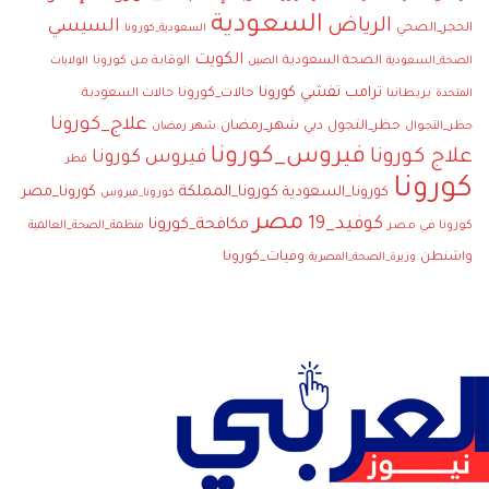
السعودية
الرياض
السيسي
الحجر_الصحي
السعودية_كورونا
الكويت
الصحة السعودية
الوقاية من كورونا
الصحة_السعودية
الصين
الولايات
تفشي كورونا
ترامب
حالات_كورونا
بريطانيا
حالات السعودية
المتحدة
علاج_كورونا
حظر_التجول
دبي
شهر_رمضان
حظر_التجوال
شهر رمضان
فيروس_كورونا
علاج كورونا
فيروس كورونا
قطر
كورونا
كورونا_المملكة
كورونا_مصر
كورونا_السعودية
كورونا_فيروس
مصر
كوفيد_19
مكافحة_كورونا
كورونا في مصر
منظمة_الصحة_العالمية
وفيات_كورونا
واشنطن
وزيرة_الصحة_المصرية