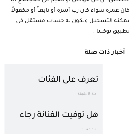
التطبيق، أن كل مواطن أو مقيم في المجتمع أياً
كان عمره سواء كان رب أسرة أو تابعاً أو مكفولاً
يمكنه التسجيل ويكون له حساب مستقل في
تطبيق توكلنا .
أخبار ذات صلة
تعرف على الفئات
المستثناة من الموظفين
منذ 13 دقيقة
للحضور إلى مقرات
هل توفيت الفنانة رجاء
العمل بالسعودية
الجداوي في السر داخل
منذ 5 ساعات