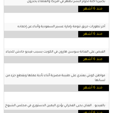
بكتيريا آكلة لحوم البشر تظهر في أمريكا والعلماء يحذرون
منذ 6 أشهر
آخر تطورات حريق تنومة بإمارة عسير السعودية وأنباء عن إخماده
منذ 6 أشهر
القبض على الفنانة سوسن هارون في الكويت بسبب فيديو خادش للحياء
منذ 6 أشهر
مواطن كويتي يعتدي على طبيبة مصرية أثناء تأدية عملها ويقطع جزء من
لسانها
منذ 6 أشهر
بالفيديو .. الفنان يحيى الفخراني يؤدي اليمين الدستوري في مجلس الشيوخ