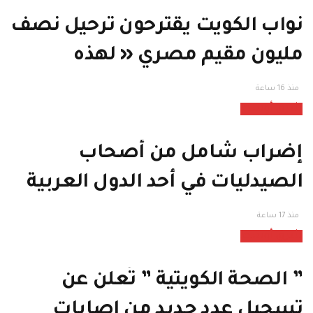
نواب الكويت يقترحون ترحيل نصف
مليون مقيم مصري « لهذه
الأسباب »
منذ 16 ساعة
شرق أوسط
إضراب شامل من أصحاب
الصيدليات في أحد الدول العربية
والسبب غريب ” تابع “
منذ 17 ساعة
شرق أوسط
” الصحة الكويتية ” تُعلن عن
تسجيل عدد جديد من اصابات