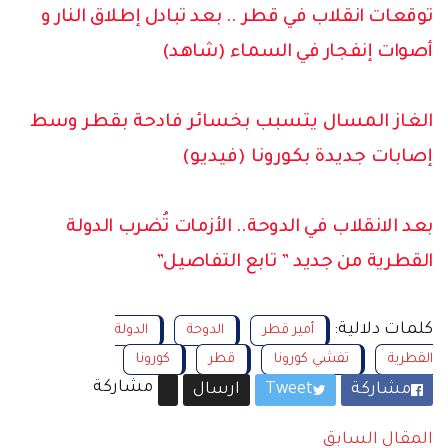
أحد الدول العربية
توقعات انقلاب في قطر .. بعد تبادل إطلاق النار و
والسبب غريب ” تابع “
أصوات إنفجار في السماء (شاهد)
الغاز المسال يتسبب بخسائر فادحة بقطر وسط
إصابات جديدة بكورونا (فيديو)
بعد الانقلاب في الدوحة.. الأزمات تُضرب الدولة
القطرية من جديد ” تابع التفاصيل”
كلمات دلالية:
أمير قطر
الدوحة
الدولة
القطرية
تفشي كورونا
قطر
كورونا
مشاركة
مشاركة
Tweet
ارسال
المقال السابق