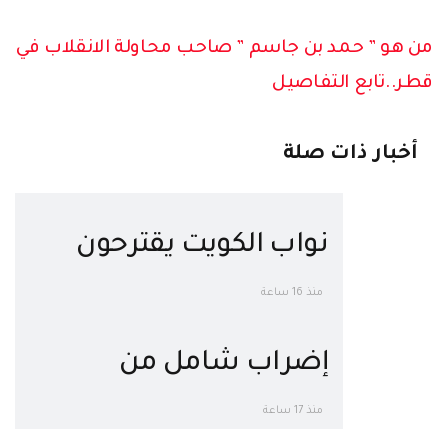
من هو ” حمد بن جاسم ” صاحب محاولة الانقلاب في
قطر..تابع التفاصيل
أخبار ذات صلة
نواب الكويت يقترحون
ترحيل نصف مليون مقيم
منذ 16 ساعة
مصري « لهذه الأسباب »
إضراب شامل من
أصحاب الصيدليات في
منذ 17 ساعة