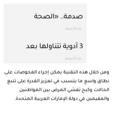
صدمة.. «الصحة
العالمية»: عقار
منذ 14 ساعة
هيدروكسي كلوركين لا
3 أدوية تتناولها بعد
يصلح لعلاج كورونا
إصابتك بفيروس كورونا
منذ 23 ساعة
تُغنيك عن المستشفيات
ومن خلال هذه التقنية يمكن إجراء الفحوصات على
“تابع التفاصيل”
نطاق واسع ما يتسبب في تعزيز القدرة على تتبع
الحالات وكبح تفشي المرض بين المواطنين
والمقيمين في دولة الإمارات العربية المتحدة.