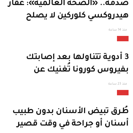
صدمة.. «الصحة العالمية»: عقار
هيدروكسي كلوركين لا يصلح
لعلاج كورونا
منذ 14 ساعة
صحة
3 أدوية تتناولها بعد إصابتك
بفيروس كورونا تُغنيك عن
المستشفيات “تابع التفاصيل”
منذ 23 ساعة
صحة
طُرق تبيض الأسنان بدون طبيب
أسنان أو جراحة في وقت قصير