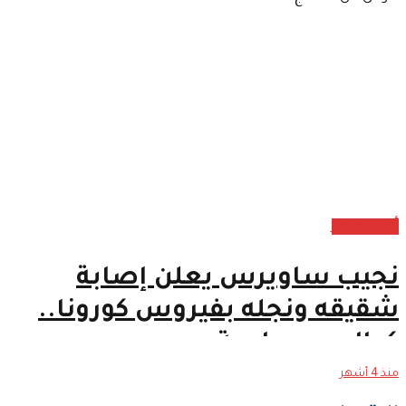
أخبار مصر
نجيب ساويرس يعلن إصابة
شقيقه ونجله بفيروس كورونا..
كواليس صادمة
منذ 4 أشهر