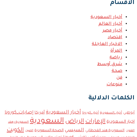
الاقسام
أخبار السعودية
أخبار العالم
أخبار مصر
اقتصاد
الاخبار العاجلة
المرأة
رياضة
شرق أوسط
صحة
فن
منوعات
الكلمات الدلالية
أخبار السعودية
إصابات_كورونا
أمريكا
أبوظبي
أخبار_السعودية
أخبار_كورونا
السعودية
الإمارات
الرياض
اخبار السعودية
السعودية رهف
الكويت
السيسي
الصحة السعودية
السعودية هند القحطاني
القنون
الصين