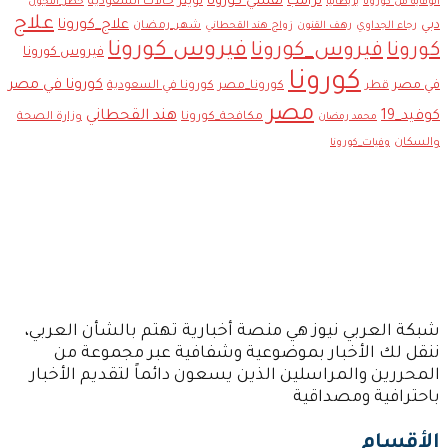
ترامب
تفشي كورونا
تويتر
حالات السعودية
الوقاية من كورونا
بريطانيا
حظر_التجول
علاج
علاج_كورونا
دبي
رجاء الجداوي
شهر_رمضان
رهف القنون
زواج هند القحطاني
فيروس كورونا
كورونا
فيروس_كورونا
فيروس كورونا
كورونا
كورونا في مصر
في مصر
قطر
كورونا_مصر
كورونا في السعودية
مصر
كوفيد_19
هند القحطاني
مكافحة_كورونا
وزارة الصحة
محمد رمضان
والسكان
وفيات_كورونا
شبكة العربي نيوز هي منصة أخبارية تهتم بالشأن العربي،
ننقل لك الأخبار بموضوعية وشفافية عبر مجموعة من
المحررين والمراسلين الذين يسعون دائماً لتقديم الأخبار
باحترافية ومصداقية
الأقسام