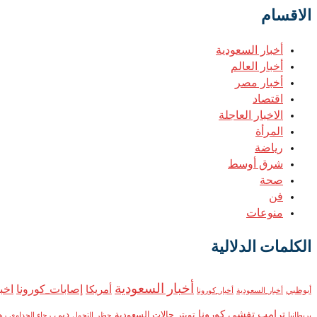
الاقسام
أخبار السعودية
أخبار العالم
أخبار مصر
اقتصاد
الاخبار العاجلة
المرأة
رياضة
شرق أوسط
صحة
فن
منوعات
الكلمات الدلالية
أخبار السعودية
إصابات_كورونا
اخب
أمريكا
أبوظبي
أخبار_السعودية
أخبار_كورونا
ترامب
تفشي كورونا
تويتر
دبي
حالات السعودية
بريطانيا
حظر_التجول
رجاء الجداوي
ره