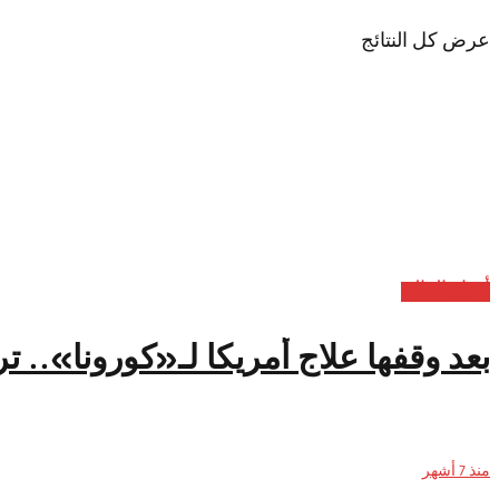
عرض كل النتائج
أخبار العالم
بعد وقفها علاج أمريكا لـ«كورونا».. 
منذ 7 أشهر