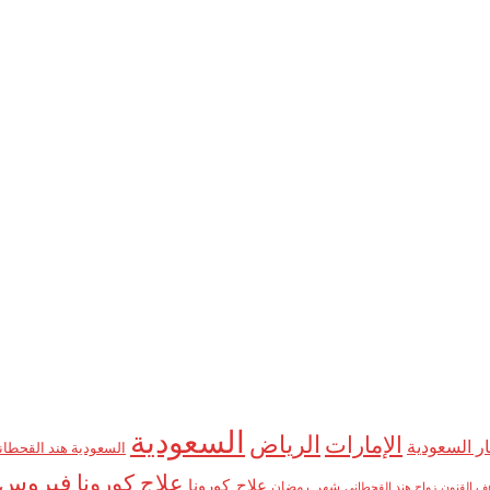
السعودية
الإمارات
الرياض
ار السعودية
السعودية هند القحطان
علاج كورونا
فيروس_
علاج_كورونا
شهر_رمضان
ف القنون
زواج هند القحطاني