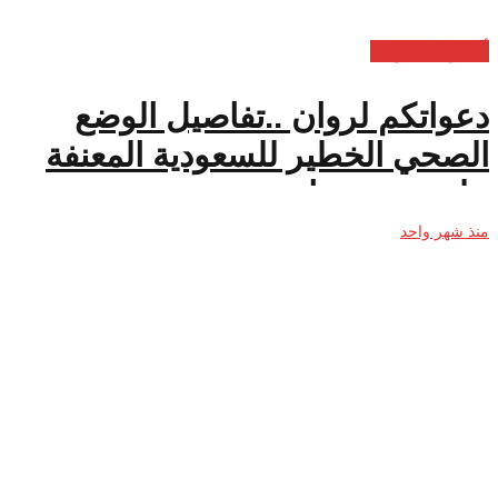
أخبار السعودية
دعواتكم لروان ..تفاصيل الوضع
الصحي الخطير للسعودية المعنفة
على يد زوجها
منذ شهر واحد