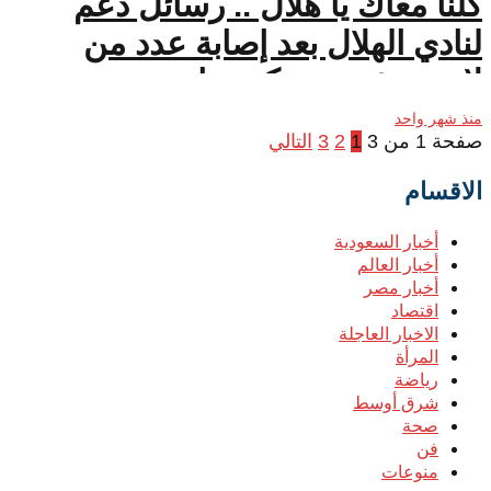
كلنا معاك يا هلال .. رسائل دعم
لنادي الهلال بعد إصابة عدد من
لاعبيه بفيروس كورونا
منذ شهر واحد
صفحة 1 من 3
1
2
3
التالي
الاقسام
أخبار السعودية
أخبار العالم
أخبار مصر
اقتصاد
الاخبار العاجلة
المرأة
رياضة
شرق أوسط
صحة
فن
منوعات