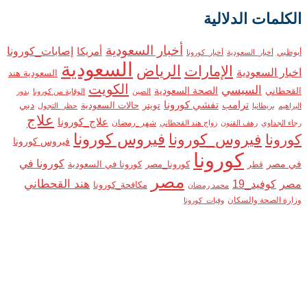
الكلمات الدلالية
أخبار السعودية
إصابات_كورونا
أمريكا
أبوظبي
أخبار_السعودية
أخبار_كورونا
السعودية
الرياض
الإمارات
اخبار السعودية
السعودية هند
الكويت
السيسي
القحطاني
الصحة السعودية
الصين
الوقاية من كورونا
بدور
ترامب
تفشي كورونا
دبي
تويتر
حالات السعودية
البراهيم
بريطانيا
حظر_التجول
علاج
علاج_كورونا
شهر_رمضان
رجاء الجداوي
رهف القنون
زواج هند القحطاني
فيروس كورونا
فيروس_كورونا
كورونا
فيروس كورونا
كورونا
كورونا في
في مصر
كورونا_مصر
كورونا في السعودية
قطر
مصر
هند القحطاني
مصر
كوفيد_19
مكافحة_كورونا
محمد رمضان
وزارة الصحة والسكان
وفيات_كورونا