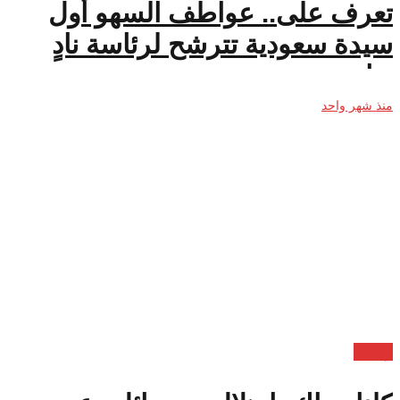
تعرف على.. عواطف السهو أول
سيدة سعودية تترشح لرئاسة نادٍ
رياضي
منذ شهر واحد
رياضة