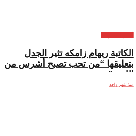
أخبار السعودية
الكاتبة ريهام زامكه تثير الجدل
بتعليقها “من تحب تصبح أشرس من
اللبوة”
منذ شهر واحد