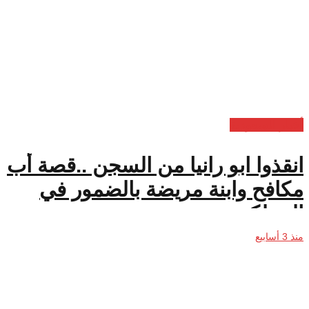
أخبار السعودية
انقذوا ابو رانيا من السجن ..قصة أب
مكافح وابنة مريضة بالضمور في
المملكة
منذ 3 أسابيع