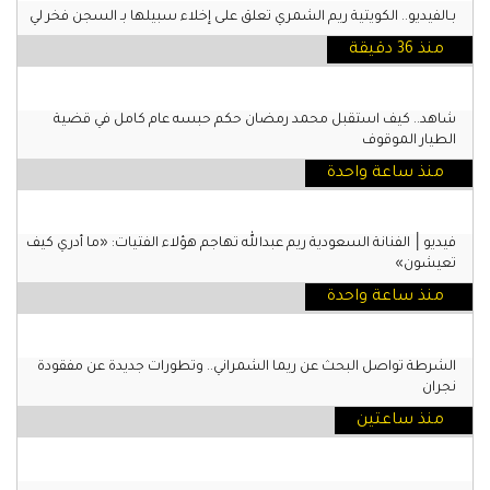
بـالفيديو.. الكويتية ريم الشمري تعلق على إخلاء سبيلها بـ السجن فخر لي
منذ 36 دقيقة
شاهد.. كيف استقبل محمد رمضان حكم حبسه عام كامل في قضية
الطيار الموقوف
منذ ساعة واحدة
فيديو│ الفنانة السعودية ريم عبدالله تهاجم هؤلاء الفتيات: «ما أدري كيف
تعيشون»
منذ ساعة واحدة
الشرطة تواصل البحث عن ريما الشمراني.. وتطورات جديدة عن مفقودة
نجران
منذ ساعتين