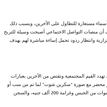
 أسماء مستعارة للتطاول على الأخرين، وبسبب ذلك
ف أن منصات التواصل الاجتماعي أصبحت وسيلة للتربح
زية وانتظار ردود تحمل إساءة مباشرة لهم بهدف
 تهدد القيم المجتمعية وتقتص من الآخرين بعبارات
تحرير محضر مع صورة “سكرين شوت” لما تم من سب أو
قذف متضرر منه فالاسكرين شوت هي شرط لإثبات جريمة السب على الانترنت حيث تصل عقوبتها إلي ثلاث سنوات من الحبس وغرامة 200 ألف جنيه، والسجن