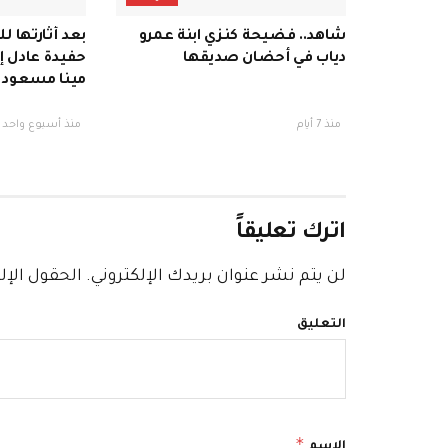
شاهد.. فضيحة كنزي ابنة عمرو
بعد أثارتها ل
دياب في أحضان صديقها
حفيدة عادل إم
مينا مسعود
منذ 7 أيام
منذ أسبوع واحد
اترك تعليقاً
لن يتم نشر عنوان بريدك الإلكتروني.
الحقول الإلز
التعليق
*
الاسم