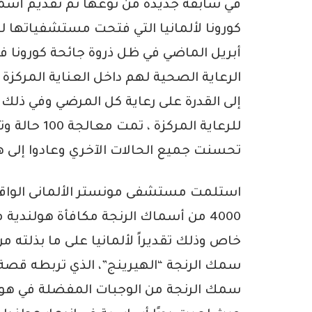
في سابقة جديدة من نوعها تم تقديم أسم
كورونا لألمانيا التي فتحت مستشفياتها ل
أبريل الماضي في ظل ذروة جائحة كورونا في
الرعاية الصحية لهم داخل العناية المركزة
للرعاية الم
تحسنت جميع الحالات الآخري وعادوا إلى ه
استلمت مستشفى مونستر الألمانى الواقعة
4000 من أسماك الرنجة مكافأة هولندي
خاص وذلك تقديراً لألمانيا على ما بذلته 
سمك الرنجة “الهيرينج”، الذي تربطه قصة
سمك الرنجة من الوجبات المفضلة في هولند