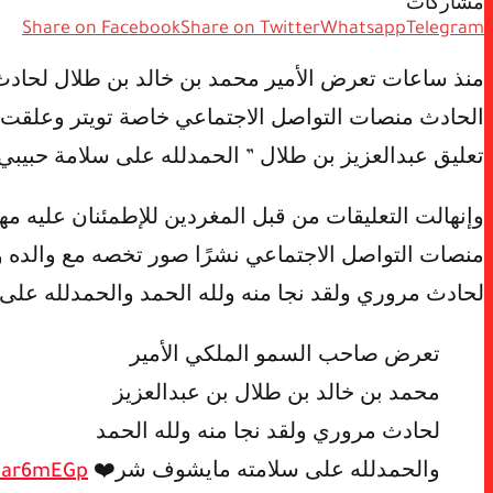
مشاركات
Share on Facebook
Share on Twitter
Whatsapp
Telegram
منذ ساعات تعرض الأمير محمد بن خالد بن طلال لحادث
الحادث منصات التواصل الاجتماعي خاصة تويتر وعلقت ال
تعليق عبدالعزيز بن طلال ” الحمدلله على سلامة حبيبي
وإنهالت التعليقات من قبل المغردين للإطمئنان عليه مه
منصات التواصل الاجتماعي نشرًا صور تخصه مع والده و
لحادث مروري ولقد نجا منه ولله الحمد والحمدلله عل
تعرض صاحب السمو الملكي الأمير
محمد بن خالد بن طلال بن عبدالعزيز
لحادث مروري ولقد نجا منه ولله الحمد
والحمدلله على سلامته مايشوف شر❤️
LIar6mEGp