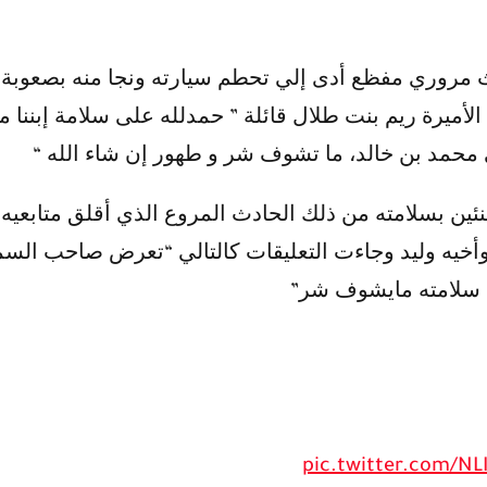
 مروري مفظع أدى إلي تحطم سيارته ونجا منه بصعوبة ح
أميرة ريم بنت طلال قائلة ” حمدلله على سلامة إبننا م
 محمد بن خالد، ما تشوف شر و طهور إن شاء الله “
نئين بسلامته من ذلك الحادث المروع الذي أقلق متابعيه 
أخيه وليد وجاءت التعليقات كالتالي “تعرض صاحب السمو
ى سلامته مايشوف شر”
pic.twitter.com/N