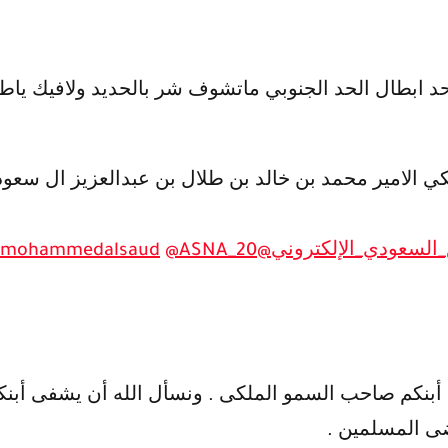
د ابطال الحد الجنوبي ماتشوف شر بالحديد ولافيك ياطو
 الامير محمد بن خالد بن طلال بن عبدالعزيز ال سعود
_السعودي_الإلكتروني
@MediaTweetGroup
@ASNA_20
mohammedalsaud
بنكم صاحب السمو الملكى . ونسأل الله أن يشفى أبنكم
ضى المسلمين .