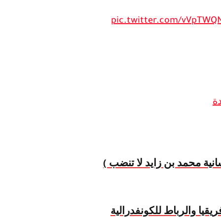
pic.twitter.com/vVpTWQ
ة
نية محمد بن زايد لا تنضب )
يقيا والرباط للكونفدرالية