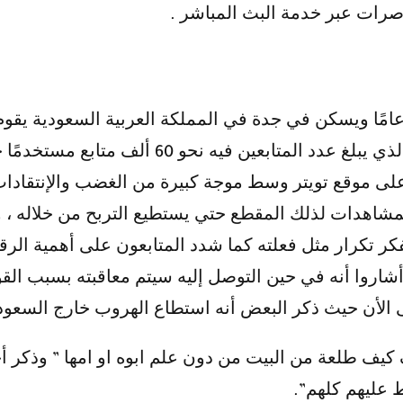
صرات عبر خدمة البث المباشر .
ر شاب يمني الجنسية يدعى هتان يبلغ من العمر 18 عامًا ويسكن في جدة في المملكة 
حسابه الخاص على منصات التواصل الاجتماعي توي
 موقع تويتر وسط موجة كبيرة من الغضب والإنتقادات ب
مشاهدات لذلك المقطع حتي يستطيع التربح من خلاله ،
 تكرار مثل فعلته كما شدد المتابعون على أهمية الرقاب
 وأشاروا أنه في حين التوصل إليه سيتم معاقبته بسبب الق
 الأن حيث ذكر البعض أنه استطاع الهروب خارج السعود
كيف طلعة من البيت من دون علم ابوه او امها ” وذكر أ
ط عليهم كلهم”.