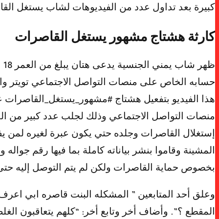
كبيرة بعد تداول عدد من الفيديوهات لشاب يستغل القا
كارثة هشتاج مشهور يستغل القاصرات
ظه
هذا الفيديو بتفعيل هشتاج #مشهور_يستغل_القاصرات على
منصات التواصل الاجتماعي وذلك لجلب عدد كبير من ال
إستغلال القاصرات وجلده حتي يكون عبرة لغيره لمن يفكر
المشينة وقاموا بنشر بياناته كاملة بما فيها رقم جواله
بخصوص حماية القاصرات ولكن لم يتم التوصل إليه حتى
وعلق أحد المتابعين ” المشكله البنت قاصره ابي اعرف 
المقطع ؟”. وأضاف أخر وتابع أخر: “كلهم يتعاقبون الغل