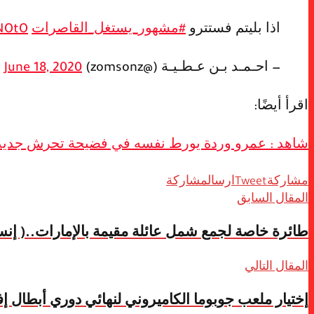
اذا بليتم فستترو
#مشهور_يستغل_القاصرات
NOtO
— احـمـد بـن عـطـيـة (@zomsonz)
June 18, 2020
اقرأ أيضًا:
شاهد :‏ عمرو وردة يورط نفسه في فضيحة تحرش جديد
مشاركة
Tweet
ارسال
مشاركة
المقال السابق
طائرة خاصة لجمع شمل عائلة مقيمة بالإمارات..( إنسا
المقال التالي
إختيار ملعب جوبوما الكاميروني لنهائي دوري أبطال إفر