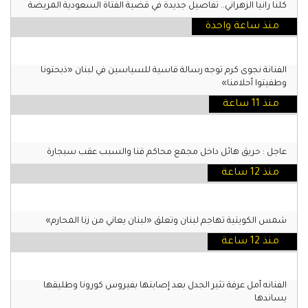
كلنا رانيا الزهراني.. تفاصيل جديدة في قضية الفتاة السعودية المريضة
منذ ساعة واحدة
الفنانة نجوى كرم توجه رسالة قاسية للسياسين في لبنان «ذبحتونا
وطفيتوا أحلامنا»
منذ 11 ساعة
عاجل : حريق هائل داخل مجمع محاكم قنا والسبب عقب سيجارة
منذ 12 ساعة
شمس الكويتية تهاجم لبنان وتعلق «لبنان يعاني من زنا المحارم»
منذ 12 ساعة
الفنانه أمل عرفة تثير الجدل بعد إصابتها بفيروس كورونا وطليقها
يساندها