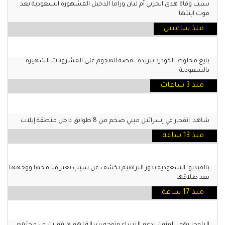
سبب وفاة هدى الحربي أم ليان وراما الدخيل المشهورة السعودية بعد
موت ابنتها
منذ ساعتين
بايع مخلوط الكودرد ببريدة.. قصة الهجوم على المشروبات الشهيرة
بالسعودية
منذ 3 ساعات
شاهد: انفجار في إسرائيل مبني ضخم من 8 طوابق داخل منطقة إيلات
منذ 13 ساعة
بالفيديو: السعودية بدور البراهيم تكشف عن سبب تغير ملامحها ووجهها
بعد طلاقها
منذ 17 ساعة