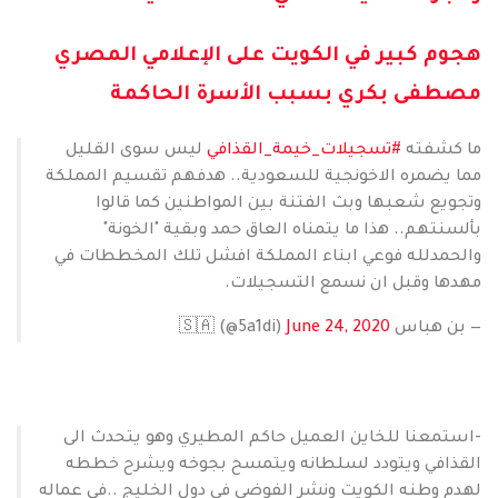
هجوم كبير في الكويت على الإعلامي المصري
مصطفى بكري بسبب الأسرة الحاكمة
ما كشفته
#تسجيلات_خيمة_القذافي
ليس سوى القليل
مما يضمره الاخونجية للسعودية.. هدفهم تقسيم المملكة
وتجويع شعبها وبث الفتنة بين المواطنين كما قالوا
بألسنتهم.. هذا ما يتمناه العاق حمد وبقية "الخونة"
والحمدلله فوعي ابناء المملكة افشل تلك المخططات في
مهدها وقبل ان نسمع التسجيلات.
— بن هباس 🇸🇦 (@5a1di)
June 24, 2020
-استمعنا للخاين العميل حاكم المطيري وهو يتحدث الى
القذافي ويتودد لسلطانه ويتمسح بجوخه ويشرح خططه
لهدم وطنه الكويت ونشر الفوضى في دول الخليج ..في عماله