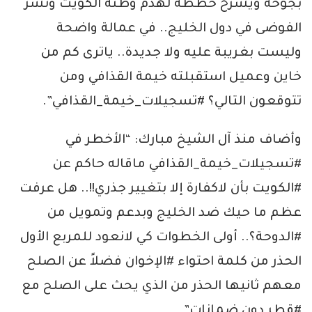
بجوخه ويشرح خططه لهدم وطنه الكويت ونشر
الفوضى في دول الخليج.. في عمالة واضحة
وليست بغريبة عليه ولا جديدة.. ياترى كم من
خاين وعميل استقبلته خيمة القذافي ومن
تتوقعون التالي؟ #تسجيلات_خيمة_القذافي”.
وأضاف منذ آل الشيخ مبارك: “الأخطر في
#تسجيلات_خيمة_القذافي ماقاله حاكم عن
#الكويت بأن لاكفارة إلا بتغيير جذري!!.. هل عرفت
عظم ما حيك ضد الخليج وبدعم وتمويل من
#الدوحة؟.. أولى الخطوات كي لانعود للمربع الأول
الحذر من كلمة احتواء #الإخوان فضلاً عن الصلح
معهم ثانيها الحذر من الذي يحث على الصلح مع
#قطر دون ضمانات”.