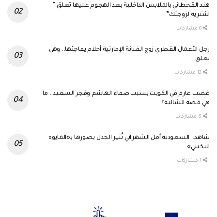
هند القحطاني بالملابس الداخلية بعد الهجوم عليها تعلق ”
اشتريه لزوجتك”
0 مشاركات
رجل الأعمال القطري زوج الفنانة الإمارتية أحلام يفاجئها.. وهي
تعلق
12 مشاركات
غضب عارم في الكويت بسبب صفاء الهاشم وفجر السعيد.. ما
هي قصة الشاليه؟
6 مشاركات
شاهد.. السعودية أمل الشهراني تُثير الجدل بصورها بـ«المايوه
البكيني»
1 مشاركات