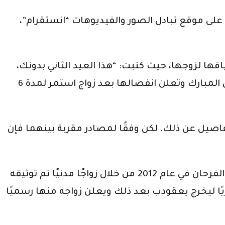
 على موقع تبادل الصور والفيديوهات “انستقرام”،
حوالي 14 ساعة فقط كانت قد عبرت عن اشتياقها لزوجها، حيث كتبت: “هذا العيد الثاني بدونك،
صعبة، الله لا يضيع لك تعب وترجع بالسلامة بو يوسف”، وذلك يوم وقفة عرفات، ليأتي أول أيام عيد الأضحى المبارك وتعلن انفصالها بعد زواج استمر لمدة 6
اصيل عن ذلك، لكن وفقًا لمصادر مقربة بينهما فإن
واحتفلت الفنانة المسيحية ليلى إسكندر التي تحمل الجنسية اللبنانية بزواجها من الفنان السعودي يعقوب الفرحان في عام 2012 من خلال زواجًا مدنيًا تم توثيقه
ًا ليخرج يعقودب بعد ذلك ويعلن زواجه منها رسميًا