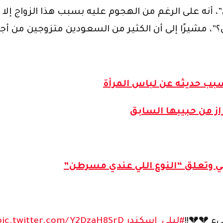
” خلال مقابلة مع برنامج “ET بالعربي”، أنه على الرغم من الهجوم عليه بسبب
دي؟”، مشيرًا إلى أن الكثير من السعودين متزوجين من 
بب حديثه عن لباس المرأة
از من حبيبها السابق
 وتعلق “النوع اللي عندي مسرطن”
#ليلى_اسكندر
pic.twitter.com/Y2DzaH8SrD