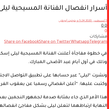
أسرار انفصال الفنانة المسيحية لي
1 أغسطس, 2020 5:24 م بتوقيت أبوظبي
0
0
0
مشاركات
Share on Facebook
Share on Twitter
Whatsapp
Telegram
في خطوة مفاجأة أعلنت الفنانة المسيحية ليلى إسكند
وذلك في أول أيام عيد الأضحى المبارك.
ونشرت “ليلى” عبر حسابها على تطبيق التواصل الاج
وكتبت عليها: “أعلن انفصالي رسميا عن يعقوب الفرح
هذا الأمر الذي جاء بمثابة صدمة لجمهور النجمين بعد أ
النهاية ارتباطهما لتعلن ليلى بشكل مفاجئ انفصالها