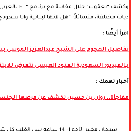
وكشف “يعقوب
ديانة مختلفة، متسائلاً: “هل لانها لبنانية وانا سعو
اقرأ أيضًا :
تفاصيل الهجوم على الشيخ عبدالعزيز الموسى بس
بـالفيديو: السعودية العنود العيسى تتعرض للابتز
أخبار تهمك :
مفاجأة.. روان بن حسين تكشف عن مرضها الجنسي
سبحان مغير الأحوال 14 ساعه بس انقلب كل شيء 💔💔!!