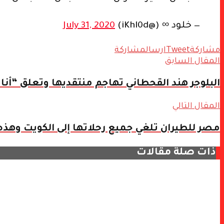
— خلود ∞ (@iKhl0d)
July 31, 2020
مشاركة
Tweet
ارسال
مشاركة
المقال السابق
البلوجر هند القحطاني تهاجم منتقديها وتعلق “أ
المقال التالي
مصر للطيران تلغي جميع رحلاتها إلى الكويت وهذه 
ذات صلة
مقالات