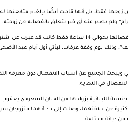
ن زوجها فقط، بل أنها قامت أيضًا بإلغاء متابعتها له
رام” ولم يصدر منه أي خبر يتعلق بانفصاله عن زوجته.
لكن الأمر الأكثر أثارة للجدل كانت أن ليلى قبل إعلان انفصالها ب
عي ويبحث الجميع عن أسباب الانفصال دون معرفة التف
لانفصال في النهاية.
كثيرة عن علاقتهما، وصلت إلى حد أنهما متزوجان سري
 من ديانة مختلفة.