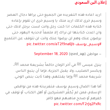
إعلان البن السعودي
اريد اعاده هذه التغريده من الجميع حتى يراها دجال العصر
وسيم خرى لذلك اريد منك يا وسيم خرى ان تقوم بإعاده
كتابه هذه الكلمات اذا كنت رجل وانت لست برجل لانك حتى
وان اعدت كتابتها لن نراك إلا ملمعاً لاحذيه اليهود حتى
يرضون عنك وهم لن يرضوا عنك وانت لن تتوقف عن التلميع
#وسيم_يوسف
pic.twitter.com/aT2f9na6Jb
— مواطن (@qsed_a)
September 18, 2020
ينزل عيسى ﷺ في آخر الزمان حاكماً بشريعة محمد ﷺ،
ويكسر الصليب، ولا يقبل الجزية، فإما أن يتبع الناس
شريعة محمد ﷺ وإما يقتلهم، وهذا ثابت بنص الوحي.
أما هذا الضال وسيم يوسف فتغريدته هذه من نواقض
الإسلام، فمن لم يُكفّر المشركين أو أهل الكتاب أو توقف في
كفرهم أو صحح مذهبهم فهو كافر
pic.twitter.com/F2rJq2PxRc