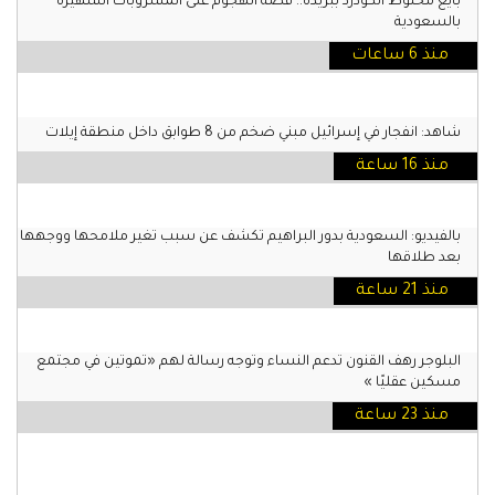
بايع مخلوط الكودرد ببريدة.. قصة الهجوم على المشروبات الشهيرة
بالسعودية
منذ 6 ساعات
شاهد: انفجار في إسرائيل مبني ضخم من 8 طوابق داخل منطقة إيلات
منذ 16 ساعة
بالفيديو: السعودية بدور البراهيم تكشف عن سبب تغير ملامحها ووجهها
بعد طلاقها
منذ 21 ساعة
البلوجر رهف القنون تدعم النساء وتوجه رسالة لهم «تموتين في مجتمع
مسكين عقليًا »
منذ 23 ساعة