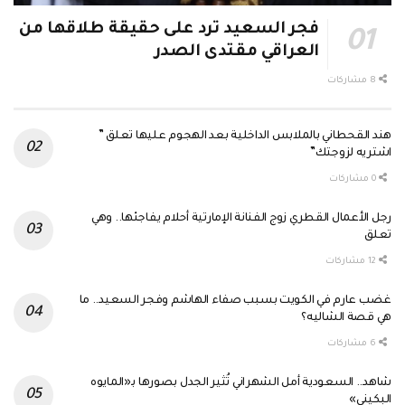
فجر السعيد ترد على حقيقة طلاقها من
العراقي مقتدى الصدر
8 مشاركات
هند القحطاني بالملابس الداخلية بعد الهجوم عليها تعلق ”
اشتريه لزوجتك”
0 مشاركات
رجل الأعمال القطري زوج الفنانة الإمارتية أحلام يفاجئها.. وهي
تعلق
12 مشاركات
غضب عارم في الكويت بسبب صفاء الهاشم وفجر السعيد.. ما
هي قصة الشاليه؟
6 مشاركات
شاهد.. السعودية أمل الشهراني تُثير الجدل بصورها بـ«المايوه
البكيني»