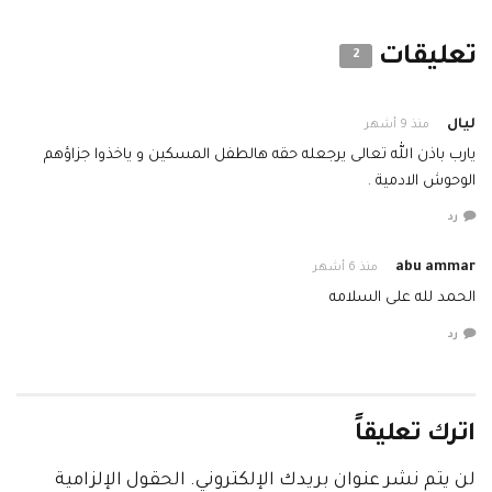
تعليقات
2
ليال
منذ 9 أشهر
يارب باذن الله تعالى يرجعله حقه هالطفل المسكين و ياخذوا جزاؤهم
الوحوش الادمية .
رد
abu ammar
منذ 6 أشهر
الحمد لله على السلامه
رد
اترك تعليقاً
لن يتم نشر عنوان بريدك الإلكتروني.
الحقول الإلزامية