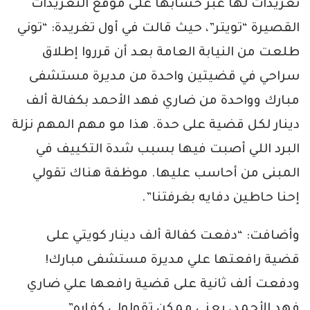
تغريدات لها عبر حسابها على موقع التغريدات
القصيرة “تويتر”، حيث قالت في أول تغريدة: “توني
طلعت من النيابة العامة بعد أن قرروا إطلاق
سراحي في قضيتين واحدة من مديرة مستشفى
مبارك وواحدة من ضاري فهد الأحمد بكفالة ألف
دينار لكل قضية على حدة. هذا مو مهم المهم نزلة
البرد اللي أصبت فيها بسبب شدة التكييف في
المبنى من أحاسب عليها. موظفة هناك تقولي
إحنا حاطين دفايه بغرفتنا”.
وأضافت: “دفعت كفالة ألف دينار كويتي على
قضية رافعتها علي مديرة مستشفى مبارك!
ودفعت ألف ثانية على قضية رافعها علي ضاري
فهد الأحمد، يعني ممكن تقولولي كفاره”.