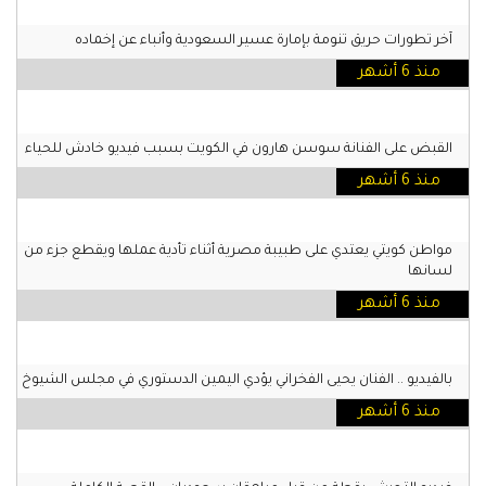
آخر تطورات حريق تنومة بإمارة عسير السعودية وأنباء عن إخماده
منذ 6 أشهر
القبض على الفنانة سوسن هارون في الكويت بسبب فيديو خادش للحياء
منذ 6 أشهر
مواطن كويتي يعتدي على طبيبة مصرية أثناء تأدية عملها ويقطع جزء من
لسانها
منذ 6 أشهر
بالفيديو .. الفنان يحيى الفخراني يؤدي اليمين الدستوري في مجلس الشيوخ
منذ 6 أشهر