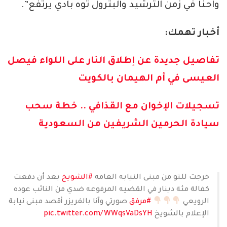
واحنا في زمن الترشيد والبترول توه بادي يرتفع”.
أخبار تهمك:
تفاصيل جديدة عن إطلاق النار على اللواء فيصل
العيسى في أم الهيمان بالكويت
تسجيلات الإخوان مع القذافي .. خطة سحب
سيادة الحرمين الشريفين من السعودية
خرجت للتو من مبنى النيابه العامه
#الشويخ
بعد أن دفعت
كفالة مئة دينار في القضيه المرفوعه ضدي من النائب عوده
الرويعي
#مرفق
صورتي وآنا بالفريزر أقصد مبنى نيابة
الإعلام بالشويخ
pic.twitter.com/WWqsVaDsYH