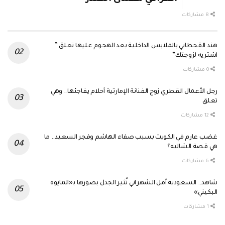
8 مشاركات
هند القحطاني بالملابس الداخلية بعد الهجوم عليها تعلق ”
اشتريه لزوجتك”
0 مشاركات
رجل الأعمال القطري زوج الفنانة الإمارتية أحلام يفاجئها.. وهي
تعلق
12 مشاركات
غضب عارم في الكويت بسبب صفاء الهاشم وفجر السعيد.. ما
هي قصة الشاليه؟
6 مشاركات
شاهد.. السعودية أمل الشهراني تُثير الجدل بصورها بـ«المايوه
البكيني»
1 مشاركات