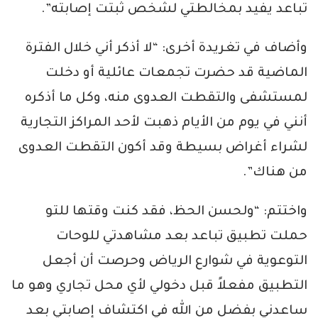
تباعد يفيد بمخالطتي لشخص ثبتت إصابته”.
وأضاف في تغريدة أخرى: “لا أذكر أني خلال الفترة
الماضية قد حضرت تجمعات عائلية أو دخلت
لمستشفى والتقطت العدوى منه، وكل ما أذكره
أنني في يوم من الأيام ذهبت لأحد المراكز التجارية
لشراء أغراض بسيطة وقد أكون التقطت العدوى
من هناك”.
واختتم: “ولحسن الحظ، فقد كنت وقتها للتو
حملت تطبيق تباعد بعد مشاهدتي للوحات
التوعوية في شوارع الرياض وحرصت أن أجعل
التطبيق مفعلاً قبل دخولي لأي محل تجاري وهو ما
ساعدني بفضل من الله في اكتشاف إصابتي بعد