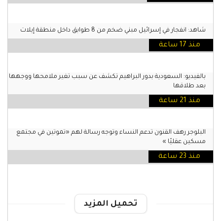
شاهد: انفجار في إسرائيل مبني ضخم من 8 طوابق داخل منطقة إيلات
منذ 17 ساعة
بالفيديو: السعودية بدور البراهيم تكشف عن سبب تغير ملامحها ووجهها
بعد طلاقها
منذ 21 ساعة
البلوجر رهف القنون تدعم النساء وتوجه رسالة لهم «تموتين في مجتمع
مسكين عقليًا »
منذ 23 ساعة
تحميل المزيد