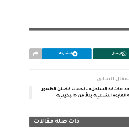
ارسال
مشاركة
لمقال السابق
د «خناقة الساحل».. نجمات فضلن الظهور
«المايوه الشرعي» بدلاً من «البكيني»
ذات صلة
مقالات