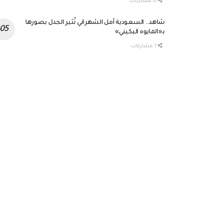
6 مشاركات
شاهد.. السعودية أمل الشهراني تُثير الجدل بصورها
بـ«المايوه البكيني»
1 مشاركات