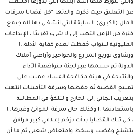
والتي يتورط فيها اسم ابنتها التي بدورها امتنعت
عن التعليق حيث ذكرت والدتها “كل قضايا سرقات
المال (الكبرى) السابقة التي انشغل بها المجتمع
فترة من الزمن انتهت إلى لا شيء تقريبًا ، الإيداعات
المليونية للنواب حُفظت لعدم كفاية الأدلة..!
ورشاوى توزيع المزارع والجواخير وأراضي أملاك
الدولة تم حسمها عبر لجنة متواضعة الأداء
والنتيجة في هيئة مكافحة الفساد عملت على
تمييع القضية ثم حفظها وسرقة التأمينات انتهت
بتهريب الجاني إلى الخارج والتلكؤ في المطالبة
باستعادتها..! وكذلك حال سرقة الموانئ وغيرها..!
، كل تلك القضايا بدأت بزخم إعلامي كبير مرافق
بتشنج وغضب وسخط وامتعاض شعبي ثم ما أن