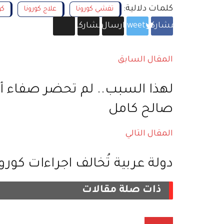
كلمات دلالية:
تفشي كورونا
علاج كورونا
كو
مشاركة
5
Tweet
ارسال
مشاركة
المقال السابق
لهذا السبب.. لم تحضر صفاء أب
صالح كامل
المقال التالي
دولة عربية تُخالف اجراءات كور
ذات صلة
مقالات
منوعات