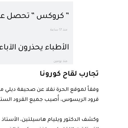
” كروكس ” تحصل على 
الإيرادات.. تعرف على
منذ 17 ساعة
الأطباء يحذرون الآب
الأطفال لهذه الأسبا
منذ يومين
تجارب لقاح كورونا
وفقاً لموقع الحرة نقلا عن صحيفة ديلي ميل
قرود الريسوس، أُصيب جميع القرود الستة 
وكشف الدكتور ويليام هاسيلتين، الأستاذ ا