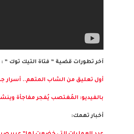
آخر تطورات قضية ” فتاة التيك توك ” :
أول تعليق من الشاب المتهم.. أسرار جد
بالفيديو: المُغتصب يُفجر مفاجأة وينش
أخبار تهمك:
عدد العمليات التي خضعت لها” عبير صبري