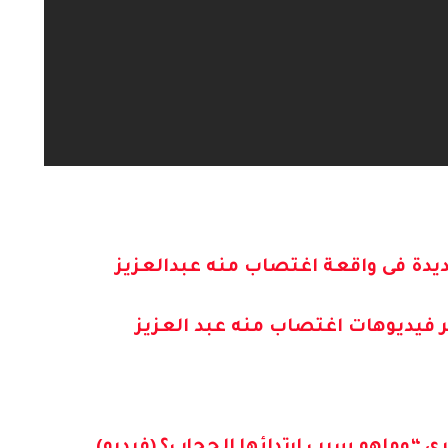
يدة فى واقعة اغتصاب منه عبدالعزيز
ر فيديوهات اغتصاب منه عبد العزيز
 “وماهو سبب ارتدائها الحجاب؟ (فيديو)