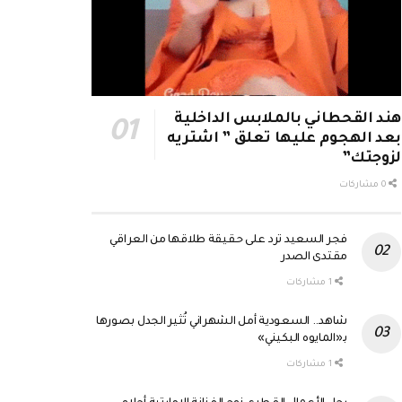
هند القحطاني بالملابس الداخلية
بعد الهجوم عليها تعلق ” اشتريه
لزوجتك”
0 مشاركات
فجر السعيد ترد على حقيقة طلاقها من العراقي
مقتدى الصدر
1 مشاركات
شاهد.. السعودية أمل الشهراني تُثير الجدل بصورها
بـ«المايوه البكيني»
1 مشاركات