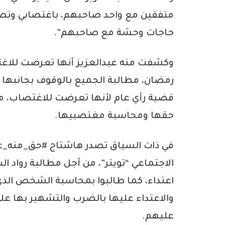
متفقين مع واحد صاحبهم، باغتصابي وتصو
حاجات وحشة مع صاحبهم”.
وكشفت منه عبدالعزيز أنها تعرضت للاغ
رمضان، مطالبة الجميع بالوقوف بجانبها م
قضية رأي عام لأنها تعرضت للاغتصاب، مش
حقها ومحاسبة مغتصبيها.
في ذات السياق تصدر هاشتاج #حق_منه_عبد
الاجتماعي “تويتر”، من أجل مطالبة رواد 
اعتداء، كما طالبوا بمحاسبة الشخص الذ
والاعتداء عليها بالضرب والتشهير بها عل
عليهم.