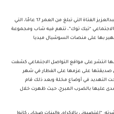
بدأت تفاصيل الواقعة عندما نشرت منه عبدالعزيز الفتاة التي تبلغ من العمر 17 عامًا، التي
 الاجتماعي “تيك توك”، تتهم فيه شاب ومجموعة
شهير بها على منصات السوشيال ميديا
ها انتشر على مواقع التواصل الاجتماعي كشفت
ى صديقتها على عزمها على الفطار في شهر
حت التهديد في أوضاع مخلة وبعد ذلك قام
عدى عليها بالضرب المبرح، حيث ظهرت خلال
رته: “اغتصبوني بالإكراه، والبنات صحابي كانوا