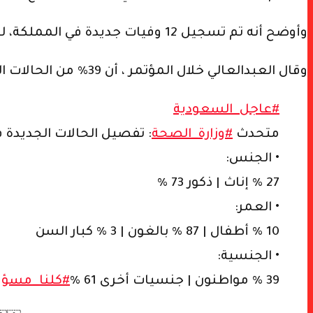
وأوضح أنه تم تسجيل 12 وفيات جديدة في المملكة، ليصل إجمالي الوفيات إلى 351 حالة.
وقال العبدالعالي خلال المؤتمر ، أن 39% من الحالات المصابة بفيروس كورونا المستجد اليوم تعود لسعوديين، و 61% لغير سعوديين .
#عاجل_السعودية
متحدث
#وزارة_الصحة
: تفصيل الحالات الجديدة 
• الجنس:
27 % إناث | ذكور 73 %
• العمر:
10 % أطفال | 87 % بالغون | 3 % كبار السن
• الجنسية:
39 % مواطنون | جنسيات أخرى 61 %
#كلنا_مسؤو