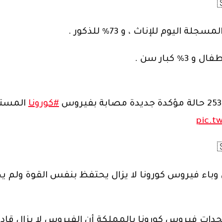
#كورونا
المستج
pic.t
باء فيروس كورونا لا يزال يحتفظ بنفس القوة ولم 
ت فيروس كورونا بالمملكة أن الفيروس لا يزال قادراً