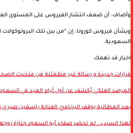
وأضاف: أن ضعف انتشار الفيروس على المستوى العالمي
وبشأن فيروس كورونا، إن “من بين تلك البروتوكولات ا
السعودية.
اخبار قد تهمك
قرارات جديدة و رسالة غير مطمئنة من متحدث الصح
المرصد الفلكي يُكشف عن أول أيام العيد في السعودي
بعد المطالبة بوقف البرنامج: الفنانة ياسمين صبري ت
لهذا السبب.. لم تحضر صفاء أبو السعود جنازة زوجها