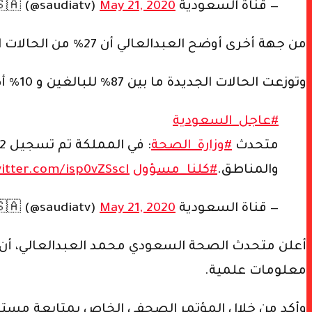
— قناة السعودية 🇸🇦 (@saudiatv)
May 21, 2020
من جهة أخرى أوضح العبدالعالي أن 27% من الحالات المسجلة اليوم للإناث ، و 73% للذكور .
وتوزعت الحالات الجديدة ما بين 87% للبالغين و 10% أطفال و 3% كبار سن .
#عاجل_السعودية
متحدث
#وزارة_الصحة
: في المملكة تم تسجيل 2532 حالة مؤكدة جديدة مصابة بفيروس
والمناطق.
#كلنا_مسؤول
witter.com/isp0vZSscI
— قناة السعودية 🇸🇦 (@saudiatv)
May 21, 2020
أعلن متحدث الصحة السعودي محمد العبدالعالي، أن و
معلومات علمية.
وأكد من خلال المؤتمر الصحفي الخاص بمتابعة مستجدا