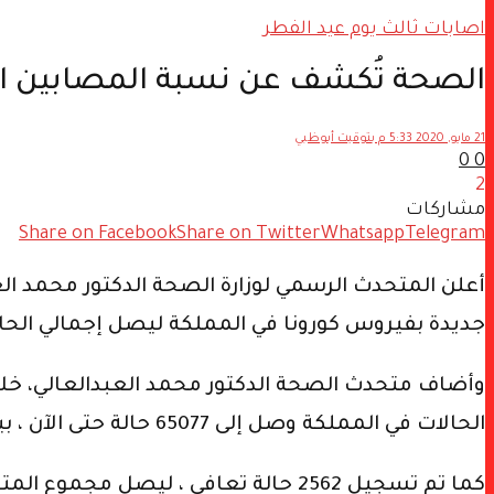
اصابات ثالث يوم عيد الفطر
الصحة تُكشف عن نسبة المصابين الج
21 مايو, 2020 5:33 م بتوقيت أبوظبي
0
0
2
مشاركات
Share on Facebook
Share on Twitter
Whatsapp
Telegram
جديدة بفيروس كورونا في المملكة ليصل إجمالي الحالات إلى 5077
وأضاف متحدث الصحة الدكتور محمد العبدالعالي، خلا
الحالات في المملكة وصل إلى 65077 حالة حتى الآن ، بينها 28686 حالة نشطة، منها 281 حالة حرجة تتلقى الرعاية المناسبة.
كما تم تسجيل 2562 حالة تعافي ، ليصل مجموع المتعافين إلى 36040 حالة.