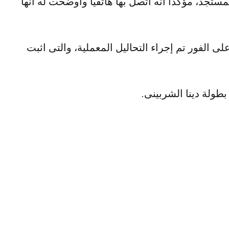
تجد، مؤكدًا أنه اتصل بها هاتفيًا وأوضحت له أنها
فنانة رجاء الجداوى، إنها فوجئت منذ يومين بارتفاع درجة حراراة والدتها 39.6 مئوية، وعلى الفور تم إجراء التحاليل المعملية، والتى اثبت
طولة دينا الشربينى.