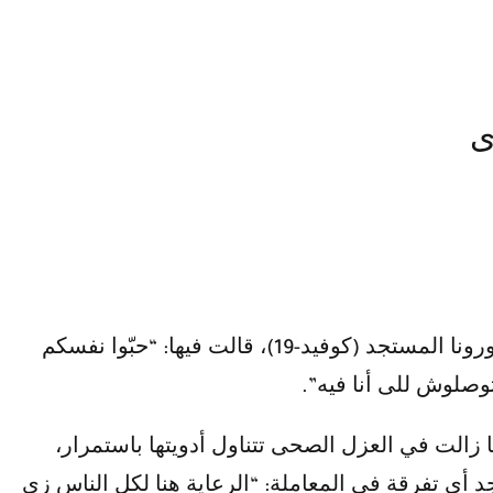
ى
أرسلت الفنانة رجاء الجداوي رسالة لجمهورها من مستشفى عزل أبوخليفة بالإسماعيلية بعد إصابتها بفيروس كورونا المستجد (كوفيد-19)، قالت فيها: “حبّوا نفسكم
وصلوش للى أنا فيه”.
ا زالت في العزل الصحى تتناول أدويتها باستمرار،
أي تفرقة فى المعاملة: “الرعاية هنا لكل الناس زى