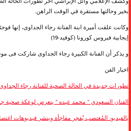
وكشف الإعلامي وائل الإبراشي آخر تطورات الحالة الصحية
بخير وحالتها مستقرة في الوقت الراهن.
إيجابية فيروس كورونا (كوفيد-19)
و يذكر أن الفنانة الكبيرة رجاء الجداوى شاركت فى م
اخبار الفن
تطورات جديدة في الحالة الصحية للفنانة رجاء الجداوي 
الفنان السعودي ” محمد عبده ” يتعرض لوعكة صحية جد
بالفيديو: المُغتصب يُفجر مفاجأة وينشر فيديوهات اغتصا