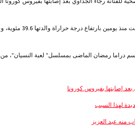
 للفنانة رجاء الجداوي بعد إصابتها بفيروس كورونا المس
وكانت علقت أميرة ابنة ال
وسم دراما رمضان الماضى بمسلسل” لعبة النسيان”، من ب
بعد إصابتها بفيروس كورونا
يدة لهذا السبب
ب منه عبد العزيز