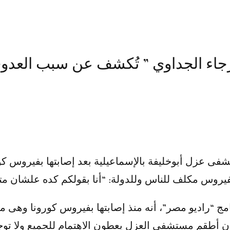
انة رجاء الجداوي ” تُكشف عن سبب العدو
الفيروس مكلف للناس وللدولة: “أنا بقولكم كده علشان مت
امج “راديو مصر”، أنه منذ إصابتها بفيروس كورونا وهى م
 أطقم مستشفى العزل يعطون الاهتمام للجميع ولا توجد 