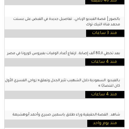
منذ 46 دقيقة
بالصور│ قصة الفيديو الإباحي.. تفاصيل جديدة في القبض على بسنت
محمد فتاة التيك توك
منذ 3 ساعات
بعد تخطي الـ80 ألف إصابة.. ارتفاع أعداد الوفيات بفيروس كورونا في مصر
منذ 4 ساعات
بـالفيديو: السعودية دلال الشهيب تثير الجدل وتعلق« زواجي القسري الأول
كان اغتصابًا »
منذ 4 ساعات
شاهد.. القصة الحقيقية وراء طلاق ياسمين صبري وأحمد أبوهشيمة
منذ يوم واحد