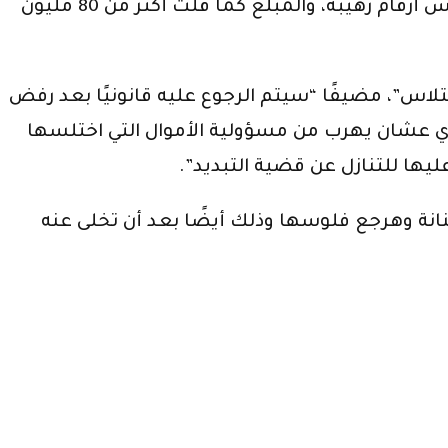
بالكامل، والموضوع مش واحد أخد فلوس وخلاص، لكن كبير بالنسبة للوقائع اللي عملها المتهم، وفي اختلاس أرقام رهيبة، والمبلغ كما قلت أكثر من 80 مليون
ومًا، على ذمة التحقيقات في قضية الاختلاس”، مضيفًا “سيتم الرجوع عليه قانونيًا بعد رفض
دي عشان يهرب من مسؤولية الأموال التي اختلسها
يها للتنازل عن قضية التبديد”.
لفنانة وهرجع فلوسها وذلك أيضًا بعد أن تخلى عنه