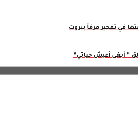
بتها في تفجير مرفأ بيروت
لق ” أبغى أعيش حياتي”