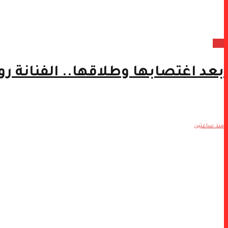
فن
بعد اغتصابها وطلاقها.. الفنانة رو
منذ ساعتين