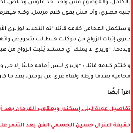
جنيه مصري، وأنا مش بقول كلام مرسل، وكله هيعرف د
دعوى إثبات الزواج من موكلت هنطالب بتعويض واتهام
وبددها، “وزيري لا يملك أي مستند يُثبت الزواج من ه
واختتم كلامه قائلا : “وزيري ليس أمامه حاليًا إلا حل
محاميه بعدما ورطه ولقاه غرق من يومين، بعد ما كان
اقرأ أيضًا
تفاصيل عودة ليلى إسكندر ويعقوب الفرحان بعد أي
حقيقة اعتزال حسين الجسمي الفن بعد التنمر علي