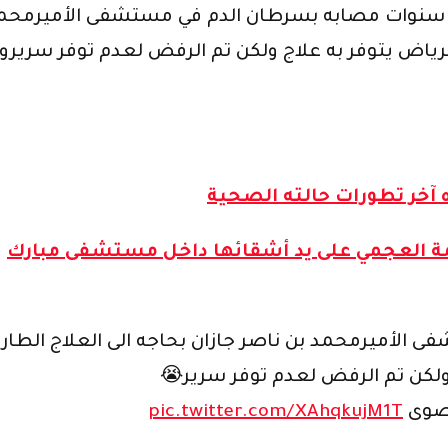
علق أخر: “#الطفله_فاطمه_بحاجه_للعلاج فاطمة4 سنوات مصابه بسرطان الدم ف
ض يتوفر به علاج ولكن تم الرفض لعدم توفر سريروج
ذه آخر تطورات حالته الصحية
طمة العجمي على يد أشقائها داخل مستشفى مبارك
لكن تم الرفض لعدم توفر سرير😭
قصوى
pic.twitter.com/XAhqkujM1T