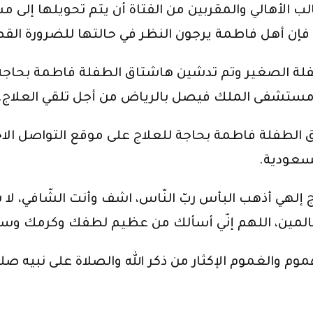
طالب الأهالي والمقربين من الفتاة أن يتم تحويلها إل
 فإن أهل فاطمة يرجون النظر في حالتها للضرورة الق
لة الصغير وتم تدشين هاشتاق الطفلة فاطمة بحاجة
ى مستشفى الملك فيصل بالرياض من أجل تلقي العلاج.
الطفلة فاطمة بحاجة للعلاج على موقع التواصل الاجت
سعودية.
هي أذهب البأس ربّ النّاس، اشف وأنت الشّافي، لا ش
ب العالمين، اللهم إنّي أسألك من عظيم لطفك وكرمك وس
م والغموم الإكثار من ذكر الله والصلاة على نبيه صلى ا