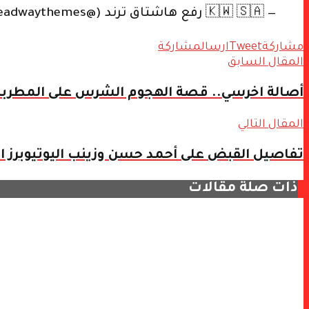
— 🇰🇼 🇸🇦 رفع هاشتاق ترند (@headwaythemes)
مشاركة
Tweet
ارسال
مشاركة
المقال السابق
أصالة اخرسي.. قصة الهجوم الشرس على المطربة 
المقال التالي
تفاصيل القبض على أحمد حسن وزينب اليوتيوبرز ا
ذات صلة
مقالات