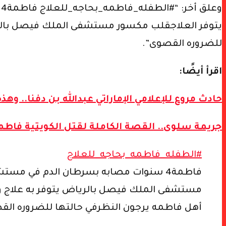
و
يتوفر العلاجقلب مكسور مستشفى الملك فيصل بالريا
للضروره القصوى”.
اقرأ أيضًا:
حادث مروع للإعلامي الإماراتي عبدالله بن دفنا.. وه
جريمة سلوى.. القصة الكاملة لقتل الكويتية فا
#الطفله_فاطمه_بحاجه_للعلاج
فاطمة4 سنوات مصابه بسرطان الدم في مستشفى الأميرمحمد بن ناصر جازان بحاجه الى العلاج الطارئ وللأسف لا يتوفر العلاج💔
مستشفى الملك فيصل بالرياض يتوفر به علاج و
أهل فاطمه يرجون النظرفي حالتها للضروره ال