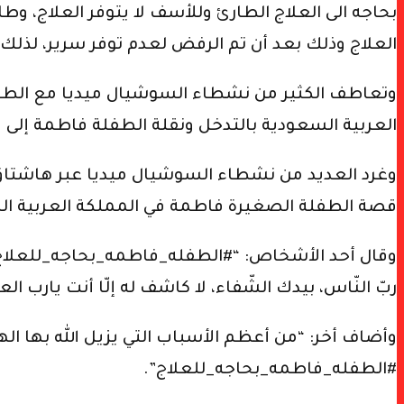
بحاجه الى العلاج الطارئ وللأسف لا يتوفر العلاج، و
العلاج وذلك بعد أن تم الرفض لعدم توفر سرير، لذلك
وتعاطف الكثير من نشطاء السوشيال ميديا مع الطف
العربية السعودية بالتدخل ونقلة الطفلة فاطمة إل
وغرد العديد من نشطاء السوشيال ميديا عبر هاشتاق 
قصة الطفلة الصغيرة فاطمة في المملكة العربية ال
وقال أحد الأشخاص: “#الطفله_فاطمه_بحاجه_للعلاج إل
ربّ النّاس، بيدك الشّفاء، لا كاشف له إلّا أنت يار
وأضاف أخر: “من أعظم الأسباب التي يزيل الله بها الهمو
#الطفله_فاطمه_بحاجه_للعلاج”.