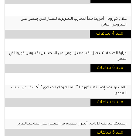
علاج كورونا .. أمريكا تبدأ التجارب السريرية للعقار الذي يقضي على
الفيروس القاتل
منذ 4 ساعات
وزارة الصحة: تسجيل أكبر معدل يومي من المصابين بفيروس كورونا في
مصر
منذ 6 ساعات
بالفيديو: بعد إصابتها بكورونا ” الفنانة رجاء الجداوي ” تُكشف عن سبب
العدوى
منذ 6 ساعات
رصدتها مباحث الآداب.. أسرار خطيرة في القبض على منه عبدالعزيز
منذ 6 ساعات