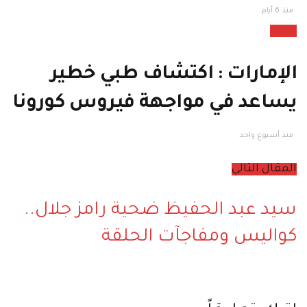
وقت
منذ 6 أيام
صحة
الإمارات : اكتشاف طبي خطير
يساعد في مواجهة فيروس كورونا
منذ أسبوع واحد
المقال التالي
سيد عبد الحفيظ ضحية رامز جلال..
كواليس ومفاجآت الحلقة