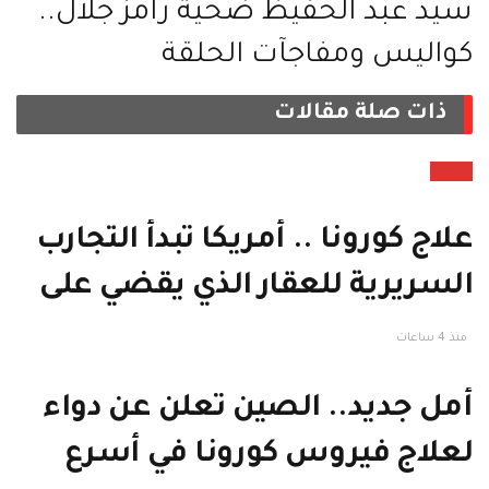
سيد عبد الحفيظ ضحية رامز جلال..
كواليس ومفاجآت الحلقة
ذات صلة
مقالات
صحة
علاج كورونا .. أمريكا تبدأ التجارب
السريرية للعقار الذي يقضي على
الفيروس القاتل
منذ 4 ساعات
أمل جديد.. الصين تعلن عن دواء
لعلاج فيروس كورونا في أسرع