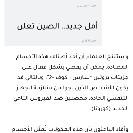
التجارب السريرية للعقار
منذ 4 ساعات
الذي يقضي على الفيروس
أمل جديد.. الصين تعلن
القاتل
عن دواء لعلاج فيروس
منذ 6 أيام
كورونا في أسرع وقت
واستنتج العلماء أن أحد أصناف هذه الأجسام
المضادة، يمكن أن يقضي بشكل فعال على
جزيئات بروتين “سارس – كوف -2″، وبالتالي قد
يكون الأشخاص الذين نجوا من متلازمة الجهاز
التنفسي الحادة، محصنين ضد الفيروس التاجي
الجديد (كورونا).
وأفاد الباحثون بأن هذه المكونات تُمثل الأجسام